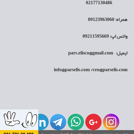
02177130486
همراه: 09123963060
واتس اپ: 09211595669
ایمیل:
pars.elisco@gmail.com
info@parselis.com
/
ceo@parselis.com
© تمامی حق و حقوق این وب سایت متعلق به شرکت فنی مهندسی پارس الیس می باشد.
طراحی و