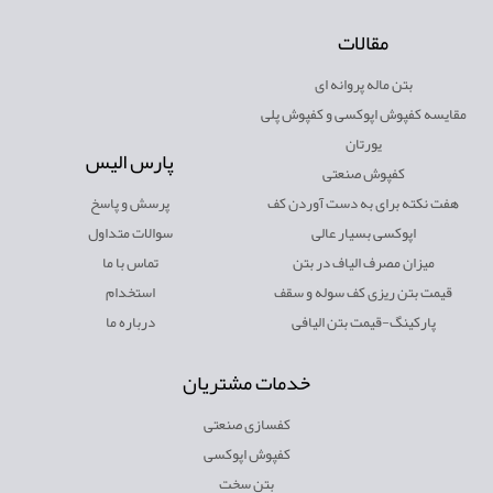
مقالات
بتن ماله پروانه ای
مقایسه کفپوش اپوکسی و کفپوش پلی
یورتان
پارس الیس
کفپوش صنعتی
هفت نکته برای به دست آوردن کف
پرسش و پاسخ
اپوکسی بسیار عالی
سوالات متداول
میزان مصرف الیاف در بتن
تماس با ما
قیمت بتن ریزی کف سوله و سقف
استخدام
پارکینگ-قیمت بتن الیافی
درباره ما
خدمات مشتریان
کفسازی صنعتی
کفپوش اپوکسی
بتن سخت