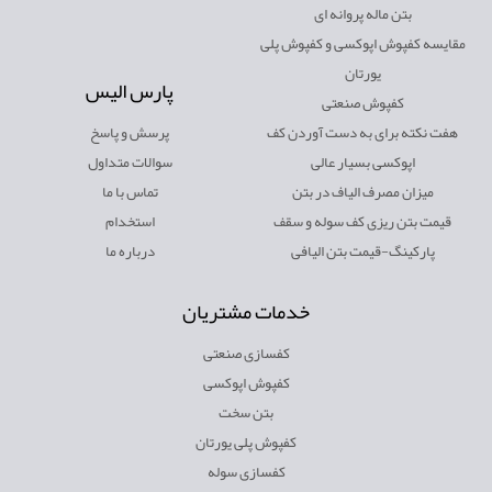
بتن ماله پروانه ای
مقایسه کفپوش اپوکسی و کفپوش پلی
یورتان
پارس الیس
کفپوش صنعتی
هفت نکته برای به دست آوردن کف
پرسش و پاسخ
اپوکسی بسیار عالی
سوالات متداول
میزان مصرف الیاف در بتن
تماس با ما
قیمت بتن ریزی کف سوله و سقف
استخدام
پارکینگ-قیمت بتن الیافی
درباره ما
خدمات مشتریان
کفسازی صنعتی
کفپوش اپوکسی
بتن سخت
کفپوش پلی یورتان
کفسازی سوله